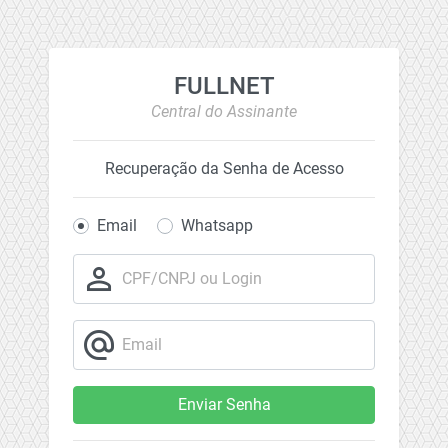
FULLNET
Central do Assinante
Recuperação da Senha de Acesso
Email
Whatsapp
person_outline
CPF/CNPJ ou Login
alternate_email
Email
Enviar Senha